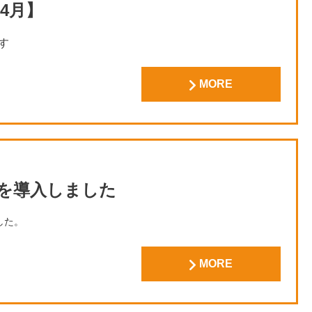
4月】
す
します
MORE
す
PROを導入しました
ました。
の改善、怪我をしたあとのリハビリ、コンディショニング等に
MORE
。