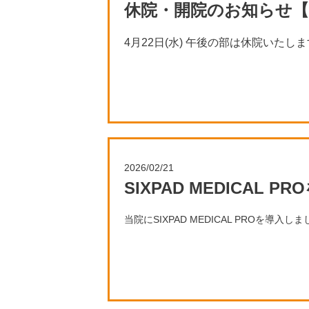
休院・開院のお知らせ【
4月22日(水) 午後の部は休院いたしま
4月29日(水/祝) は、午前の部は開院いた
※代休として、5月2日(土)は休院いたしま
2026/02/21
SIXPAD MEDICAL 
当院にSIXPAD MEDICAL PROを導入し
体幹・各部の筋肉強化や骨盤の調整、腰痛
活用することができます。
お体についてお悩みの方はご相談ください