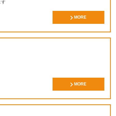
ます
MORE
MORE
用にて休院させていただきます